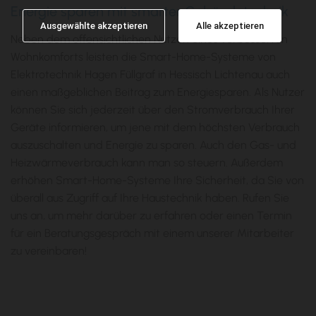
Energie sparen mit smarter Gebäudetechnik
Ausgewählte akzeptieren
Alle akzeptieren
Neben dem offensichtlichen Nutzen eines verbesserten
Wohnkomforts leisten die Smart-Home-Systeme von
Elektrotechnik Hagen Füllgraf in Hessisch Lichtenau auch
einen maßgeblichen Beitrag zum Energiesparen. Als Nutzer
können Sie sich jederzeit über den Stromverbrauch Ihrer
Geräte informieren, um jene mit dem höchsten Verbrauch
auszuschalten und Energie zu sparen. Auch den Gas- und
Heizwärmeverbrauch kann man so steuern. Außerdem
erhöhen Smart-Home-Systeme Ihre Sicherheit, da Sie von
überall aus Zugriff auf Ihre Haustechnik haben. Rufen Sie
uns an, um mehr darüber zu erfahren oder einen Termin
für ein Beratungsgespräch mit einem unserer Mitarbeiter
zu vereinbaren!