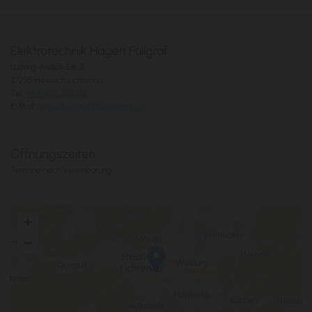
Elektrotechnik Hagen Füllgraf
Ludwig-Frölich-Str. 2
37235 Hessisch Lichtenau
Tel.:
+49 1525 8533112
E-Mail:
hagen.fuellgraf@fullelectric.de
Öffnungszeiten
Termine nach Vereinbarung