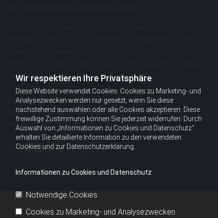
Ein Tastendruck und alles läuft!
Mithilfe eines Smart-Home-Systems lassen sich Heizung,
Rollläden, Türen und Tore, Fenster, Klimageräte und PV-
Anlage ganz bequem via Tastendruck auf dem
Smartphone oder Tablet steuern. Falls gewünscht, lassen
sich sogar die zeitlichen Abläufe festlegen.
Wir respektieren Ihre Privatsphäre
Diese Website verwendet Cookies. Cookies zu Marketing- und
Sie können mit einem Tastendruck zum gewünschten
Analysezwecken werden nur gesetzt, wenn Sie diese
nachstehend auswählen oder alle Cookies akzeptieren. Diese
Zeitpunkt das Licht dimmen, die Raumtemperatur
freiwillige Zustimmung können Sie jederzeit widerrufen. Durch
erhöhen und die Rollläden herunterfahren.
Auswahl von „Informationen zu Cookies und Datenschutz“
erhalten Sie detaillierte Information zu den verwendeten
Cookies und zur Datenschutzerklärung.
Kontaktieren Sie uns
Informationen zu Cookies und Datenschutz
Notwendige Cookies
Cookies zu Marketing- und Analysezwecken